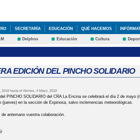
Pasar al
contenido
principal
TRO
SECRETARÍA
EDUCACIÓN
QUÉ HACEMOS
INFÓRMA
LM
Delphos
Educación
Cultura
Depor
RA EDICIÓN DEL PINCHO SOLIDARIO
l, 2018
hasta el
Viernes, 4 Mayo, 2018
n del PINCHO SOLIDARIO del CRA La Encina se celebrará el día 2 de mayo (mi
 (jueves) en la sección de Espinosa, salvo inclemencias meteorológicas.
de antemano vuestra colaboración.