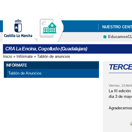
NUESTRO CEN
EducamosC
CRA La Encina, Cogolludo (Guadalajara)
Inicio
»
Infórmate
»
Tablón de anuncios
Se encuentra usted aquí
TERCE
INFÓRMATE
Tablón de Anuncios
Viernes, 13 Abri
La III edició
día 3 de mayo
Agradecemos 