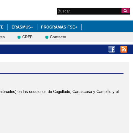
Search this site
Formulario de
búsqueda
TE
ERASMUS+
PROGRAMAS FSE+
tes
CRFP
Contacto
ércoles) en las secciones de Cogolludo, Carrascosa y Campillo y el