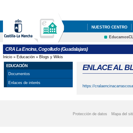
Pa
co
pri
NUESTRO CENTRO
EducamosC
ERASMUS+
PROG
CRFP
CRA La Encina, Cogolludo (Guadalajara)
Inicio
»
Educación
»
Blogs y Wikis
Se encuentra usted aquí
ENLACE AL B
EDUCACIÓN
Documentos
Enlaces de interés
https://cralaencinacarrascos
Protección de datos
Mapa del sit